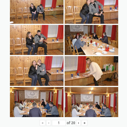
«
‹
of
20
›
»