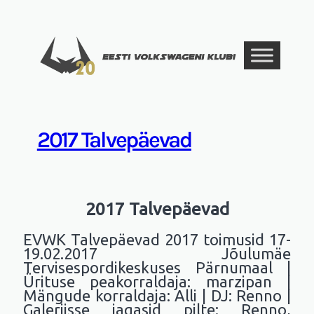
Liigu
sisu
juurde
2017 Talvepäevad
2017 Talvepäevad
EVWK Talvepäevad 2017 toimusid 17-
19.02.2017 Jõulumäe
Tervisespordikeskuses Pärnumaal |
Ürituse peakorraldaja: marzipan |
Mängude korraldaja: Alli | DJ: Renno |
Galeriisse jagasid pilte: Renno,