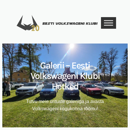
Liigu
sisu
juurde
Galerii – Eesti
Volkswageni Klubi
Hetked
Tutvu meie ürituste galeriiga ja avasta
Volkswageni kogukonna rõõmu!