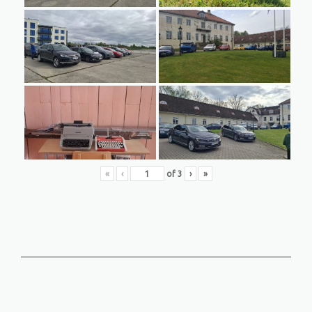
«
‹
of
3
›
»